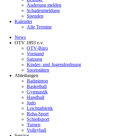
Änderung melden
Schadenmeldung
Spenden
Kalender
Alle Termine
News
OTV 1893 e.v.
OTV-Büro
Vorstand
Satzung
Kinder- und Jugendordnung
Sportstätten
Abteilungen
Badminton
Basketball
Gymnastik
Handball
Judo
Leichtathletik
Reha-Sport
Schießsport
Turnen
Volleyball
Service