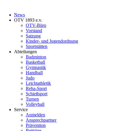
News
OTV 1893 e.v.
OTV-Büro
Vorstand
Satzung
Kinder- und Jugendordnung
Sportstätten
Abteilungen
Badminton
Basketball
Gymnastik
Handball
Judo
Leichtathletik
Reha-Sport
Schießsport
Turnen
Volleyball
Service
Anmelden
Ansprechpartner
Prävention
Beiträge