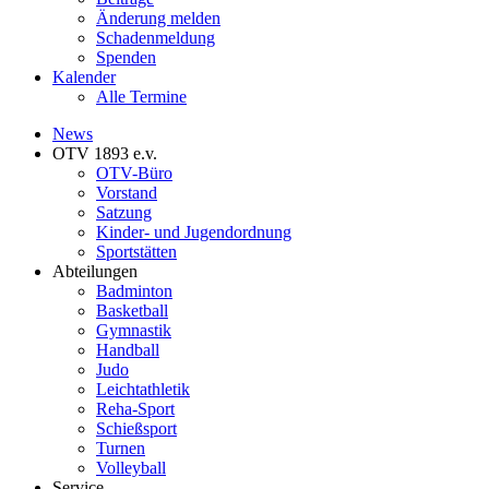
Änderung melden
Schadenmeldung
Spenden
Kalender
Alle Termine
News
OTV 1893 e.v.
OTV-Büro
Vorstand
Satzung
Kinder- und Jugendordnung
Sportstätten
Abteilungen
Badminton
Basketball
Gymnastik
Handball
Judo
Leichtathletik
Reha-Sport
Schießsport
Turnen
Volleyball
Service