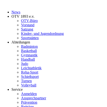
News
OTV 1893 e.v.
OTV-Büro
Vorstand
Satzung
Kinder- und Jugendordnung
Sportstätten
Abteilungen
Badminton
Basketball
Gymnastik
Handball
Judo
Leichtathletik
Reha-Sport
Schießsport
Turnen
Volleyball
Service
Anmelden
Ansprechpartner
Prävention
Beiträge