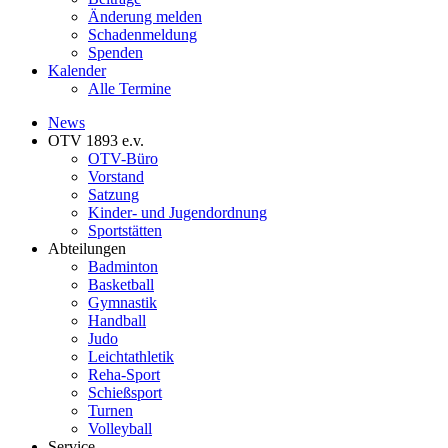
Änderung melden
Schadenmeldung
Spenden
Kalender
Alle Termine
News
OTV 1893 e.v.
OTV-Büro
Vorstand
Satzung
Kinder- und Jugendordnung
Sportstätten
Abteilungen
Badminton
Basketball
Gymnastik
Handball
Judo
Leichtathletik
Reha-Sport
Schießsport
Turnen
Volleyball
Service