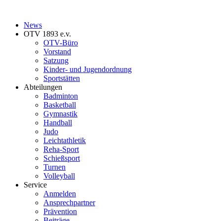
News
OTV 1893 e.v.
OTV-Büro
Vorstand
Satzung
Kinder- und Jugendordnung
Sportstätten
Abteilungen
Badminton
Basketball
Gymnastik
Handball
Judo
Leichtathletik
Reha-Sport
Schießsport
Turnen
Volleyball
Service
Anmelden
Ansprechpartner
Prävention
Beiträge