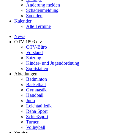
Änderung melden
Schadenmeldung
Spenden
Kalender
Alle Termine
News
OTV 1893 e.v.
OTV-Büro
Vorstand
Satzung
Kinder- und Jugendordnung
Sportstätten
Abteilungen
Badminton
Basketball
Gymnastik
Handball
Judo
Leichtathletik
Reha-Sport
Schießsport
Turnen
Volleyball
Service