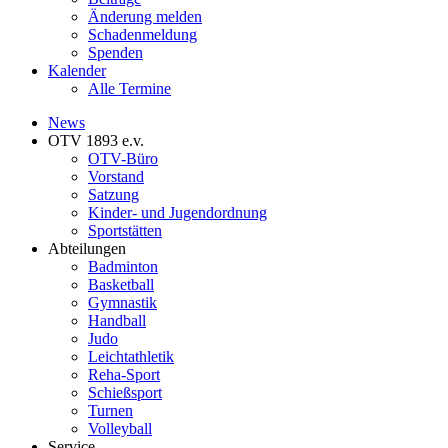
Änderung melden
Schadenmeldung
Spenden
Kalender
Alle Termine
News
OTV 1893 e.v.
OTV-Büro
Vorstand
Satzung
Kinder- und Jugendordnung
Sportstätten
Abteilungen
Badminton
Basketball
Gymnastik
Handball
Judo
Leichtathletik
Reha-Sport
Schießsport
Turnen
Volleyball
Service