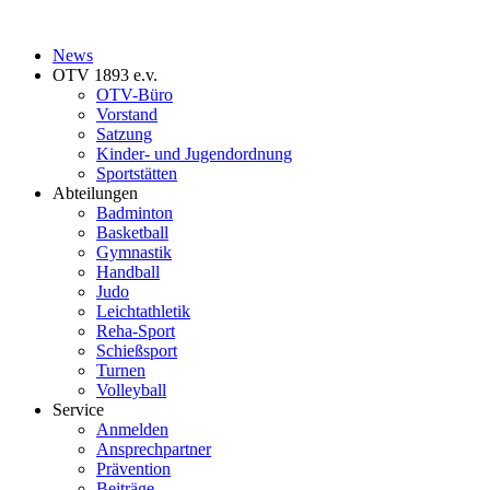
News
OTV 1893 e.v.
OTV-Büro
Vorstand
Satzung
Kinder- und Jugendordnung
Sportstätten
Abteilungen
Badminton
Basketball
Gymnastik
Handball
Judo
Leichtathletik
Reha-Sport
Schießsport
Turnen
Volleyball
Service
Anmelden
Ansprechpartner
Prävention
Beiträge