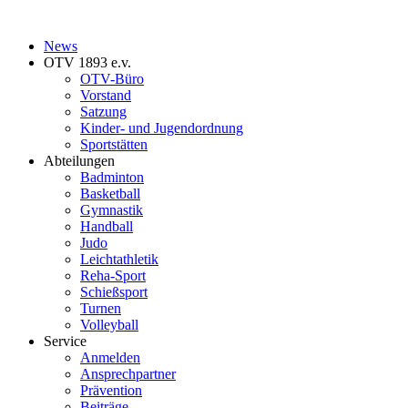
News
OTV 1893 e.v.
OTV-Büro
Vorstand
Satzung
Kinder- und Jugendordnung
Sportstätten
Abteilungen
Badminton
Basketball
Gymnastik
Handball
Judo
Leichtathletik
Reha-Sport
Schießsport
Turnen
Volleyball
Service
Anmelden
Ansprechpartner
Prävention
Beiträge