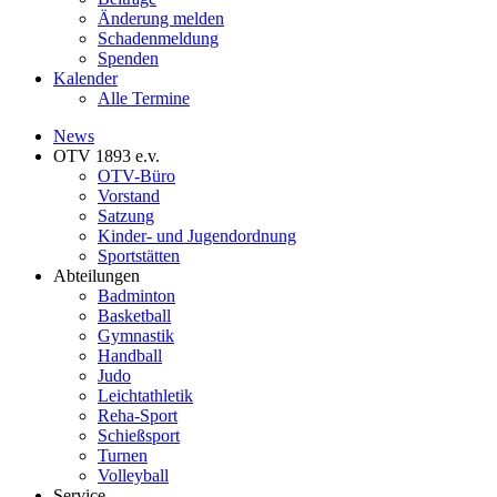
Änderung melden
Schadenmeldung
Spenden
Kalender
Alle Termine
News
OTV 1893 e.v.
OTV-Büro
Vorstand
Satzung
Kinder- und Jugendordnung
Sportstätten
Abteilungen
Badminton
Basketball
Gymnastik
Handball
Judo
Leichtathletik
Reha-Sport
Schießsport
Turnen
Volleyball
Service