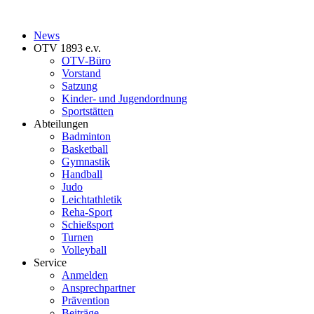
News
OTV 1893 e.v.
OTV-Büro
Vorstand
Satzung
Kinder- und Jugendordnung
Sportstätten
Abteilungen
Badminton
Basketball
Gymnastik
Handball
Judo
Leichtathletik
Reha-Sport
Schießsport
Turnen
Volleyball
Service
Anmelden
Ansprechpartner
Prävention
Beiträge