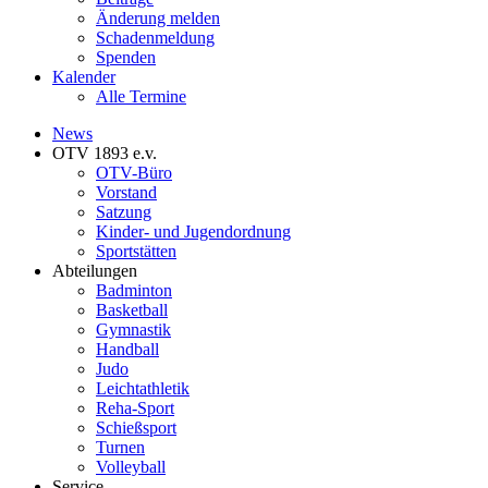
Änderung melden
Schadenmeldung
Spenden
Kalender
Alle Termine
News
OTV 1893 e.v.
OTV-Büro
Vorstand
Satzung
Kinder- und Jugendordnung
Sportstätten
Abteilungen
Badminton
Basketball
Gymnastik
Handball
Judo
Leichtathletik
Reha-Sport
Schießsport
Turnen
Volleyball
Service