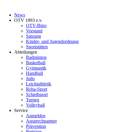
News
OTV 1893 e.v.
OTV-Büro
Vorstand
Satzung
Kinder- und Jugendordnung
Sportstätten
Abteilungen
Badminton
Basketball
Gymnastik
Handball
Judo
Leichtathletik
Reha-Sport
Schießsport
Turnen
Volleyball
Service
Anmelden
Ansprechpartner
Prävention
Beiträge