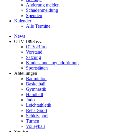
Änderung melden
Schadenmeldung
Spenden
Kalender
Alle Termine
News
OTV 1893 e.v.
OTV-Büro
Vorstand
Satzung
Kinder- und Jugendordnung
Sportstätten
Abteilungen
Badminton
Basketball
Gymnastik
Handball
Judo
Leichtathletik
Reha-Sport
Schießsport
Turnen
Volleyball
Service