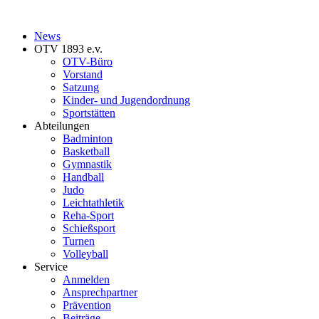
News
OTV 1893 e.v.
OTV-Büro
Vorstand
Satzung
Kinder- und Jugendordnung
Sportstätten
Abteilungen
Badminton
Basketball
Gymnastik
Handball
Judo
Leichtathletik
Reha-Sport
Schießsport
Turnen
Volleyball
Service
Anmelden
Ansprechpartner
Prävention
Beiträge