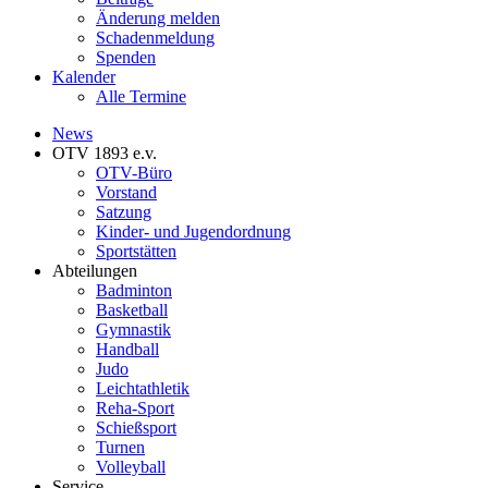
Änderung melden
Schadenmeldung
Spenden
Kalender
Alle Termine
News
OTV 1893 e.v.
OTV-Büro
Vorstand
Satzung
Kinder- und Jugendordnung
Sportstätten
Abteilungen
Badminton
Basketball
Gymnastik
Handball
Judo
Leichtathletik
Reha-Sport
Schießsport
Turnen
Volleyball
Service