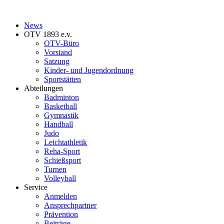
News
OTV 1893 e.v.
OTV-Büro
Vorstand
Satzung
Kinder- und Jugendordnung
Sportstätten
Abteilungen
Badminton
Basketball
Gymnastik
Handball
Judo
Leichtathletik
Reha-Sport
Schießsport
Turnen
Volleyball
Service
Anmelden
Ansprechpartner
Prävention
Beiträge