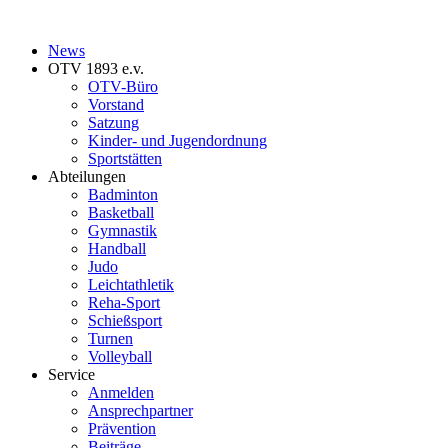
News
OTV 1893 e.v.
OTV-Büro
Vorstand
Satzung
Kinder- und Jugendordnung
Sportstätten
Abteilungen
Badminton
Basketball
Gymnastik
Handball
Judo
Leichtathletik
Reha-Sport
Schießsport
Turnen
Volleyball
Service
Anmelden
Ansprechpartner
Prävention
Beiträge