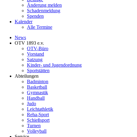
Änderung melden
Schadenmeldung
Spenden
Kalender
Alle Termine
News
OTV 1893 e.v.
OTV-Büro
Vorstand
Satzung
Kinder- und Jugendordnung
Sportstätten
Abteilungen
Badminton
Basketball
Gymnastik
Handball
Judo
Leichtathletik
Reha-Sport
Schießsport
Turnen
Volleyball
Service