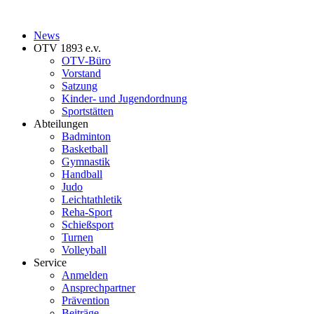
News
OTV 1893 e.v.
OTV-Büro
Vorstand
Satzung
Kinder- und Jugendordnung
Sportstätten
Abteilungen
Badminton
Basketball
Gymnastik
Handball
Judo
Leichtathletik
Reha-Sport
Schießsport
Turnen
Volleyball
Service
Anmelden
Ansprechpartner
Prävention
Beiträge