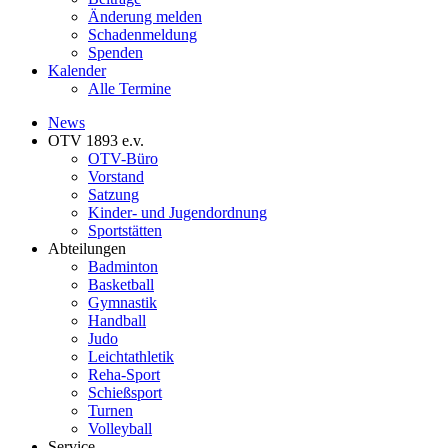
Änderung melden
Schadenmeldung
Spenden
Kalender
Alle Termine
News
OTV 1893 e.v.
OTV-Büro
Vorstand
Satzung
Kinder- und Jugendordnung
Sportstätten
Abteilungen
Badminton
Basketball
Gymnastik
Handball
Judo
Leichtathletik
Reha-Sport
Schießsport
Turnen
Volleyball
Service