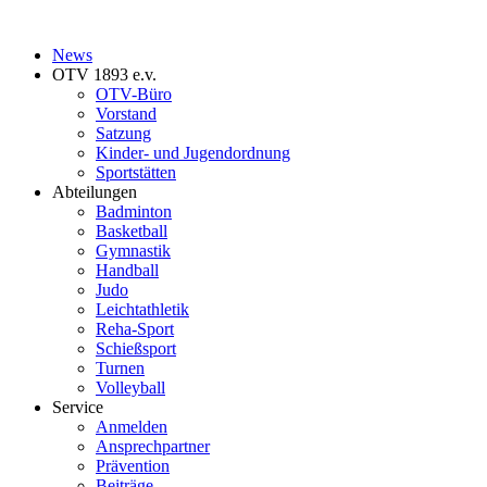
News
OTV 1893 e.v.
OTV-Büro
Vorstand
Satzung
Kinder- und Jugendordnung
Sportstätten
Abteilungen
Badminton
Basketball
Gymnastik
Handball
Judo
Leichtathletik
Reha-Sport
Schießsport
Turnen
Volleyball
Service
Anmelden
Ansprechpartner
Prävention
Beiträge