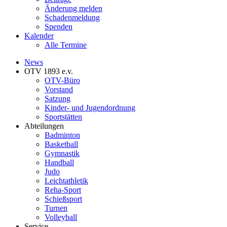
Änderung melden
Schadenmeldung
Spenden
Kalender
Alle Termine
News
OTV 1893 e.v.
OTV-Büro
Vorstand
Satzung
Kinder- und Jugendordnung
Sportstätten
Abteilungen
Badminton
Basketball
Gymnastik
Handball
Judo
Leichtathletik
Reha-Sport
Schießsport
Turnen
Volleyball
Service