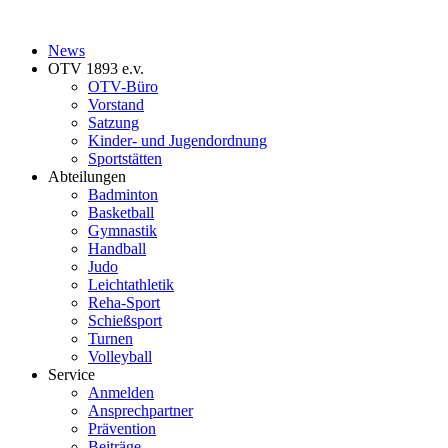
News
OTV 1893 e.v.
OTV-Büro
Vorstand
Satzung
Kinder- und Jugendordnung
Sportstätten
Abteilungen
Badminton
Basketball
Gymnastik
Handball
Judo
Leichtathletik
Reha-Sport
Schießsport
Turnen
Volleyball
Service
Anmelden
Ansprechpartner
Prävention
Beiträge