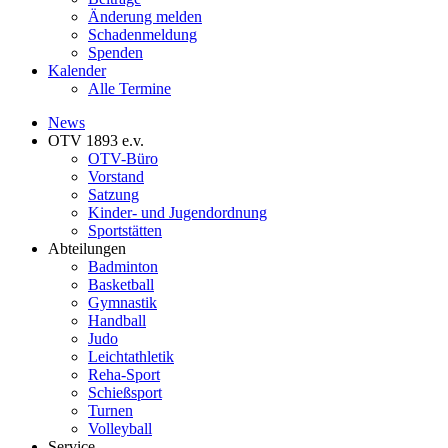
Änderung melden
Schadenmeldung
Spenden
Kalender
Alle Termine
News
OTV 1893 e.v.
OTV-Büro
Vorstand
Satzung
Kinder- und Jugendordnung
Sportstätten
Abteilungen
Badminton
Basketball
Gymnastik
Handball
Judo
Leichtathletik
Reha-Sport
Schießsport
Turnen
Volleyball
Service