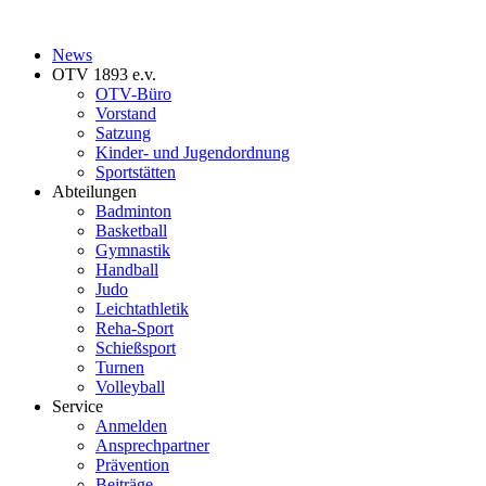
News
OTV 1893 e.v.
OTV-Büro
Vorstand
Satzung
Kinder- und Jugendordnung
Sportstätten
Abteilungen
Badminton
Basketball
Gymnastik
Handball
Judo
Leichtathletik
Reha-Sport
Schießsport
Turnen
Volleyball
Service
Anmelden
Ansprechpartner
Prävention
Beiträge