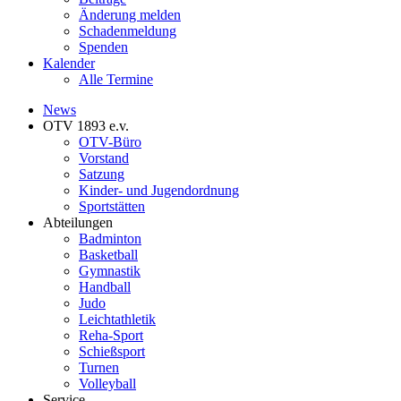
Änderung melden
Schadenmeldung
Spenden
Kalender
Alle Termine
News
OTV 1893 e.v.
OTV-Büro
Vorstand
Satzung
Kinder- und Jugendordnung
Sportstätten
Abteilungen
Badminton
Basketball
Gymnastik
Handball
Judo
Leichtathletik
Reha-Sport
Schießsport
Turnen
Volleyball
Service