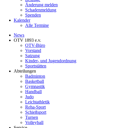
Änderung melden
Schadenmeldung
Spenden
Kalender
Alle Termine
News
OTV 1893 e.v.
OTV-Büro
Vorstand
Satzung
Kinder- und Jugendordnung
Sportstätten
Abteilungen
Badminton
Basketball
Gymnastik
Handball
Judo
Leichtathletik
Reha-Sport
Schießsport
Turnen
Volleyball
Service