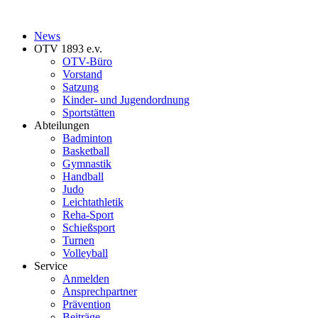
News
OTV 1893 e.v.
OTV-Büro
Vorstand
Satzung
Kinder- und Jugendordnung
Sportstätten
Abteilungen
Badminton
Basketball
Gymnastik
Handball
Judo
Leichtathletik
Reha-Sport
Schießsport
Turnen
Volleyball
Service
Anmelden
Ansprechpartner
Prävention
Beiträge