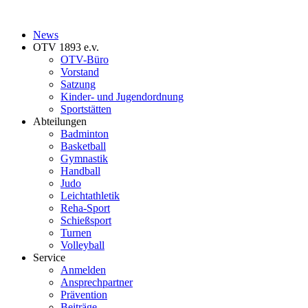
News
OTV 1893 e.v.
OTV-Büro
Vorstand
Satzung
Kinder- und Jugendordnung
Sportstätten
Abteilungen
Badminton
Basketball
Gymnastik
Handball
Judo
Leichtathletik
Reha-Sport
Schießsport
Turnen
Volleyball
Service
Anmelden
Ansprechpartner
Prävention
Beiträge