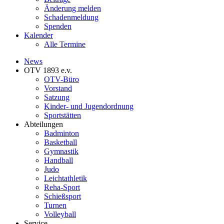
Änderung melden
Schadenmeldung
Spenden
Kalender
Alle Termine
News
OTV 1893 e.v.
OTV-Büro
Vorstand
Satzung
Kinder- und Jugendordnung
Sportstätten
Abteilungen
Badminton
Basketball
Gymnastik
Handball
Judo
Leichtathletik
Reha-Sport
Schießsport
Turnen
Volleyball
Service