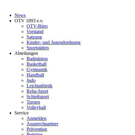
News
OTV 1893 e.v.
OTV-Büro
Vorstand
Satzung
Kinder- und Jugendordnung
Sportstätten
Abteilungen
Badminton
Basketball
Gymnastik
Handball
Judo
Leichtathletik
Reha-Sport
Schießsport
Turnen
Volleyball
Service
Anmelden
Ansprechpartner
Prävention
Beiträge