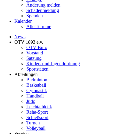
Änderung melden
Schadenmeldung
Spenden
Kalender
Alle Termine
News
OTV 1893 e.v.
OTV-Büro
Vorstand
Satzung
Kinder- und Jugendordnung
Sportstätten
Abteilungen
Badminton
Basketball
Gymnastik
Handball
Judo
Leichtathletik
Reha-Sport
Schießsport
Turnen
Volleyball
Service