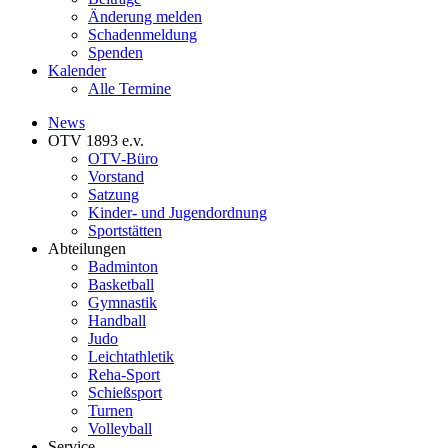
Änderung melden
Schadenmeldung
Spenden
Kalender
Alle Termine
News
OTV 1893 e.v.
OTV-Büro
Vorstand
Satzung
Kinder- und Jugendordnung
Sportstätten
Abteilungen
Badminton
Basketball
Gymnastik
Handball
Judo
Leichtathletik
Reha-Sport
Schießsport
Turnen
Volleyball
Service