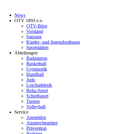
News
OTV 1893 e.v.
OTV-Büro
Vorstand
Satzung
Kinder- und Jugendordnung
Sportstätten
Abteilungen
Badminton
Basketball
Gymnastik
Handball
Judo
Leichtathletik
Reha-Sport
Schießsport
Turnen
Volleyball
Service
Anmelden
Ansprechpartner
Prävention
Beiträge