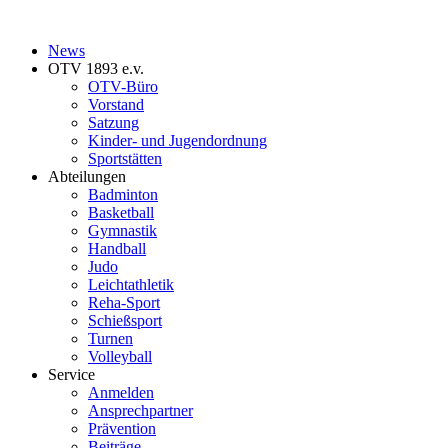
News
OTV 1893 e.v.
OTV-Büro
Vorstand
Satzung
Kinder- und Jugendordnung
Sportstätten
Abteilungen
Badminton
Basketball
Gymnastik
Handball
Judo
Leichtathletik
Reha-Sport
Schießsport
Turnen
Volleyball
Service
Anmelden
Ansprechpartner
Prävention
Beiträge