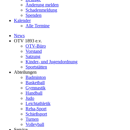
Änderung melden
Schadenmeldung
Spenden
Kalender
Alle Termine
News
OTV 1893 e.v.
OTV-Büro
Vorstand
Satzung
Kinder- und Jugendordnung
Sportstätten
Abteilungen
Badminton
Basketball
Gymnastik
Handball
Judo
Leichtathletik
Reha-Sport
Schießsport
Turnen
Volleyball
Service