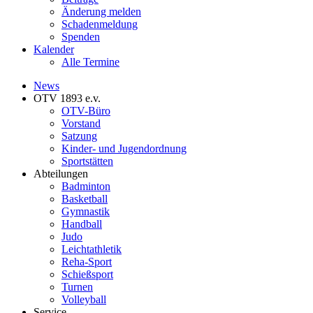
Änderung melden
Schadenmeldung
Spenden
Kalender
Alle Termine
News
OTV 1893 e.v.
OTV-Büro
Vorstand
Satzung
Kinder- und Jugendordnung
Sportstätten
Abteilungen
Badminton
Basketball
Gymnastik
Handball
Judo
Leichtathletik
Reha-Sport
Schießsport
Turnen
Volleyball
Service