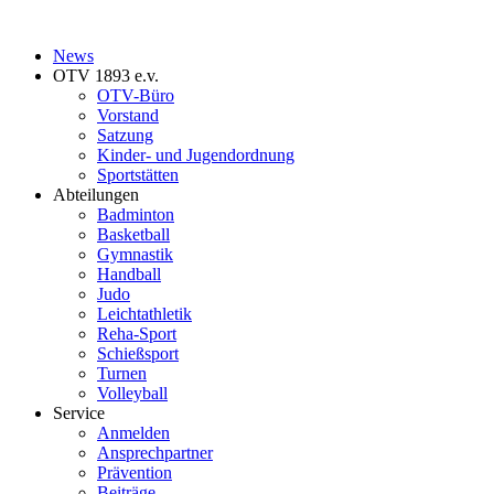
News
OTV 1893 e.v.
OTV-Büro
Vorstand
Satzung
Kinder- und Jugendordnung
Sportstätten
Abteilungen
Badminton
Basketball
Gymnastik
Handball
Judo
Leichtathletik
Reha-Sport
Schießsport
Turnen
Volleyball
Service
Anmelden
Ansprechpartner
Prävention
Beiträge