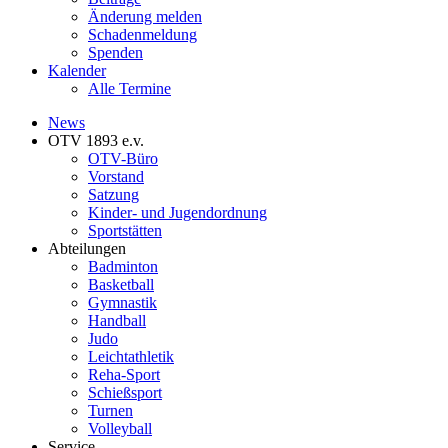
Änderung melden
Schadenmeldung
Spenden
Kalender
Alle Termine
News
OTV 1893 e.v.
OTV-Büro
Vorstand
Satzung
Kinder- und Jugendordnung
Sportstätten
Abteilungen
Badminton
Basketball
Gymnastik
Handball
Judo
Leichtathletik
Reha-Sport
Schießsport
Turnen
Volleyball
Service