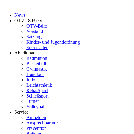
News
OTV 1893 e.v.
OTV-Büro
Vorstand
Satzung
Kinder- und Jugendordnung
Sportstätten
Abteilungen
Badminton
Basketball
Gymnastik
Handball
Judo
Leichtathletik
Reha-Sport
Schießsport
Turnen
Volleyball
Service
Anmelden
Ansprechpartner
Prävention
Beiträge