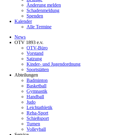
Änderung melden
Schadenmeldung
Spenden
Kalender
Alle Termine
News
OTV 1893 e.v.
OTV-Büro
Vorstand
Satzung
Kinder- und Jugendordnung
Sportstätten
Abteilungen
Badminton
Basketball
Gymnastik
Handball
Judo
Leichtathletik
Reha-Sport
Schießsport
Turnen
Volleyball
Service