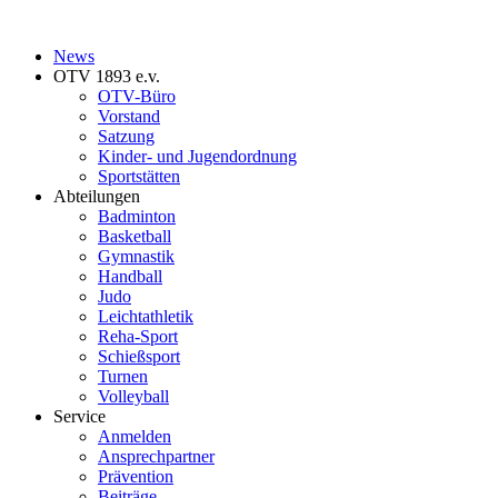
News
OTV 1893 e.v.
OTV-Büro
Vorstand
Satzung
Kinder- und Jugendordnung
Sportstätten
Abteilungen
Badminton
Basketball
Gymnastik
Handball
Judo
Leichtathletik
Reha-Sport
Schießsport
Turnen
Volleyball
Service
Anmelden
Ansprechpartner
Prävention
Beiträge