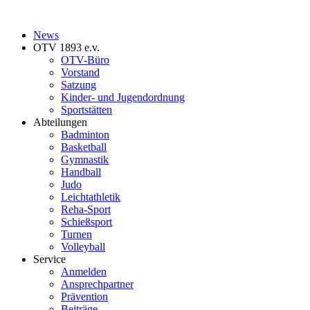
News
OTV 1893 e.v.
OTV-Büro
Vorstand
Satzung
Kinder- und Jugendordnung
Sportstätten
Abteilungen
Badminton
Basketball
Gymnastik
Handball
Judo
Leichtathletik
Reha-Sport
Schießsport
Turnen
Volleyball
Service
Anmelden
Ansprechpartner
Prävention
Beiträge