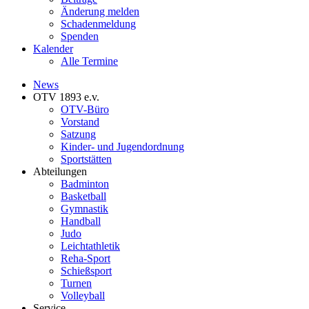
Änderung melden
Schadenmeldung
Spenden
Kalender
Alle Termine
News
OTV 1893 e.v.
OTV-Büro
Vorstand
Satzung
Kinder- und Jugendordnung
Sportstätten
Abteilungen
Badminton
Basketball
Gymnastik
Handball
Judo
Leichtathletik
Reha-Sport
Schießsport
Turnen
Volleyball
Service