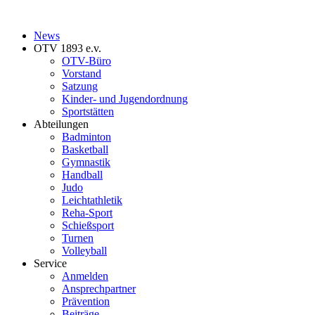
News
OTV 1893 e.v.
OTV-Büro
Vorstand
Satzung
Kinder- und Jugendordnung
Sportstätten
Abteilungen
Badminton
Basketball
Gymnastik
Handball
Judo
Leichtathletik
Reha-Sport
Schießsport
Turnen
Volleyball
Service
Anmelden
Ansprechpartner
Prävention
Beiträge