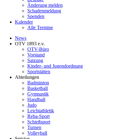
Änderung melden
Schadenmeldung
Spenden
Kalender
Alle Termine
News
OTV 1893 e.v.
OTV-Büro
Vorstand
Satzung
Kinder- und Jugendordnung
Sportstätten
Abteilungen
Badminton
Basketball
Gymnastik
Handball
Judo
Leichtathletik
Reha-Sport
Schießsport
Turnen
Volleyball
Service