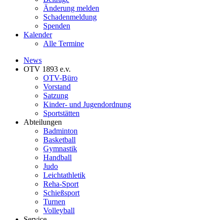
Änderung melden
Schadenmeldung
Spenden
Kalender
Alle Termine
News
OTV 1893 e.v.
OTV-Büro
Vorstand
Satzung
Kinder- und Jugendordnung
Sportstätten
Abteilungen
Badminton
Basketball
Gymnastik
Handball
Judo
Leichtathletik
Reha-Sport
Schießsport
Turnen
Volleyball
Service