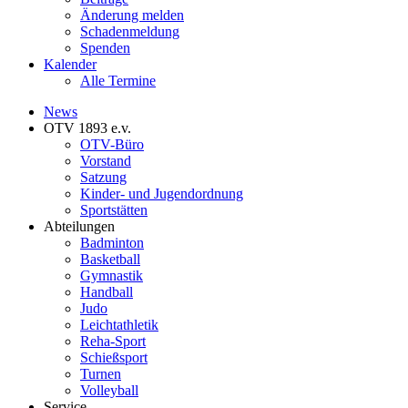
Änderung melden
Schadenmeldung
Spenden
Kalender
Alle Termine
News
OTV 1893 e.v.
OTV-Büro
Vorstand
Satzung
Kinder- und Jugendordnung
Sportstätten
Abteilungen
Badminton
Basketball
Gymnastik
Handball
Judo
Leichtathletik
Reha-Sport
Schießsport
Turnen
Volleyball
Service