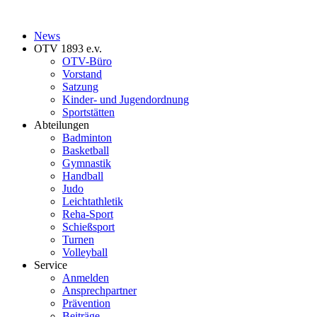
News
OTV 1893 e.v.
OTV-Büro
Vorstand
Satzung
Kinder- und Jugendordnung
Sportstätten
Abteilungen
Badminton
Basketball
Gymnastik
Handball
Judo
Leichtathletik
Reha-Sport
Schießsport
Turnen
Volleyball
Service
Anmelden
Ansprechpartner
Prävention
Beiträge