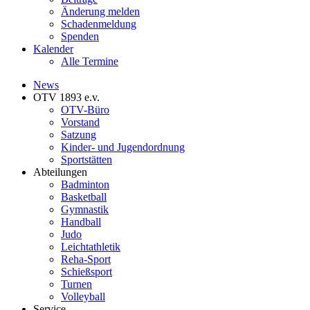
Änderung melden
Schadenmeldung
Spenden
Kalender
Alle Termine
News
OTV 1893 e.v.
OTV-Büro
Vorstand
Satzung
Kinder- und Jugendordnung
Sportstätten
Abteilungen
Badminton
Basketball
Gymnastik
Handball
Judo
Leichtathletik
Reha-Sport
Schießsport
Turnen
Volleyball
Service