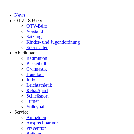
News
OTV 1893 e.v.
OTV-Büro
Vorstand
Satzung
Kinder- und Jugendordnung
Sportstätten
Abteilungen
Badminton
Basketball
Gymnastik
Handball
Judo
Leichtathletik
Reha-Sport
Schießsport
Turnen
Volleyball
Service
Anmelden
Ansprechpartner
Prävention
Beiträge