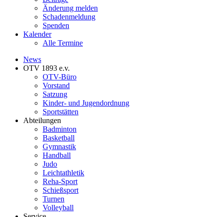
Änderung melden
Schadenmeldung
Spenden
Kalender
Alle Termine
News
OTV 1893 e.v.
OTV-Büro
Vorstand
Satzung
Kinder- und Jugendordnung
Sportstätten
Abteilungen
Badminton
Basketball
Gymnastik
Handball
Judo
Leichtathletik
Reha-Sport
Schießsport
Turnen
Volleyball
Service