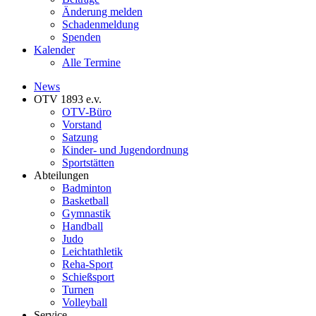
Änderung melden
Schadenmeldung
Spenden
Kalender
Alle Termine
News
OTV 1893 e.v.
OTV-Büro
Vorstand
Satzung
Kinder- und Jugendordnung
Sportstätten
Abteilungen
Badminton
Basketball
Gymnastik
Handball
Judo
Leichtathletik
Reha-Sport
Schießsport
Turnen
Volleyball
Service