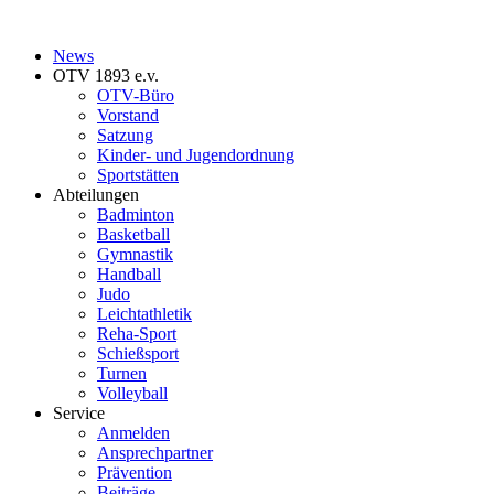
News
OTV 1893 e.v.
OTV-Büro
Vorstand
Satzung
Kinder- und Jugendordnung
Sportstätten
Abteilungen
Badminton
Basketball
Gymnastik
Handball
Judo
Leichtathletik
Reha-Sport
Schießsport
Turnen
Volleyball
Service
Anmelden
Ansprechpartner
Prävention
Beiträge