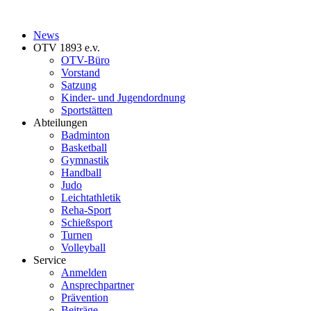
News
OTV 1893 e.v.
OTV-Büro
Vorstand
Satzung
Kinder- und Jugendordnung
Sportstätten
Abteilungen
Badminton
Basketball
Gymnastik
Handball
Judo
Leichtathletik
Reha-Sport
Schießsport
Turnen
Volleyball
Service
Anmelden
Ansprechpartner
Prävention
Beiträge