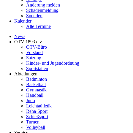
Änderung melden
Schadenmeldung
Spenden
Kalender
Alle Termine
News
OTV 1893 e.v.
OTV-Büro
Vorstand
Satzung
Kinder- und Jugendordnung
Sportstätten
Abteilungen
Badminton
Basketball
Gymnastik
Handball
Judo
Leichtathletik
Reha-Sport
Schießsport
Turnen
Volleyball
Service