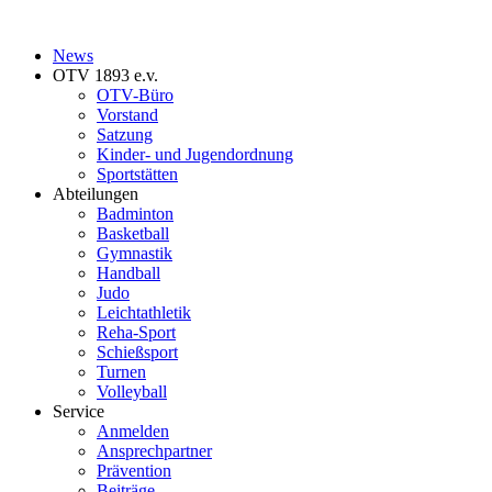
News
OTV 1893 e.v.
OTV-Büro
Vorstand
Satzung
Kinder- und Jugendordnung
Sportstätten
Abteilungen
Badminton
Basketball
Gymnastik
Handball
Judo
Leichtathletik
Reha-Sport
Schießsport
Turnen
Volleyball
Service
Anmelden
Ansprechpartner
Prävention
Beiträge