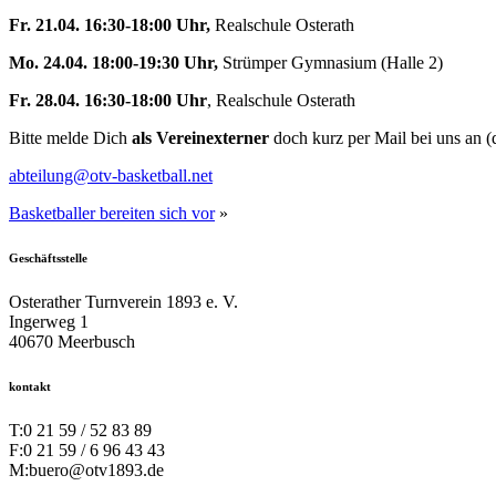
Fr. 21.04. 16:30-18:00 Uhr,
Realschule Osterath
Mo. 24.04. 18:00-19:30 Uhr,
Strümper Gymnasium (Halle 2)
Fr. 28.04. 16:30-18:00 Uhr
, Realschule Osterath
Bitte melde Dich
als Vereinexterner
doch kurz per Mail bei uns an (d
abteilung@otv-basketball.net
Basketballer bereiten sich vor
»
Geschäftsstelle
Osterather Turnverein 1893 e. V.
Ingerweg 1
40670 Meerbusch
kontakt
T:
0 21 59 / 52 83 89
F:
0 21 59 / 6 96 43 43
M:
buero@otv1893.de