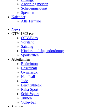
Änderung melden
Schadenmeldung
Spenden
Kalender
Alle Termine
News
OTV 1893 e.v.
OTV-Büro
Vorstand
Satzung
Kinder- und Jugendordnung
Sportstätten
Abteilungen
Badminton
Basketball
Gymnastik
Handball
Judo
Leichtathletik
Reha-Sport
Schießsport
Turnen
Volleyball
Service