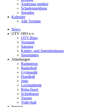
Änderung melden
Schadenmeldung
Spenden
Kalender
Alle Termine
News
OTV 1893 e.v.
OTV-Büro
Vorstand
Satzung
Kinder- und Jugendordnung
Sportstätten
Abteilungen
Badminton
Basketball
Gymnastik
Handball
Judo
Leichtathletik
Reha-Sport
Schießsport
Turnen
Volleyball
Service