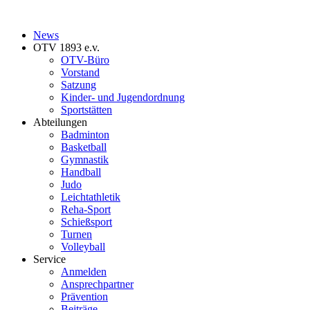
News
OTV 1893 e.v.
OTV-Büro
Vorstand
Satzung
Kinder- und Jugendordnung
Sportstätten
Abteilungen
Badminton
Basketball
Gymnastik
Handball
Judo
Leichtathletik
Reha-Sport
Schießsport
Turnen
Volleyball
Service
Anmelden
Ansprechpartner
Prävention
Beiträge