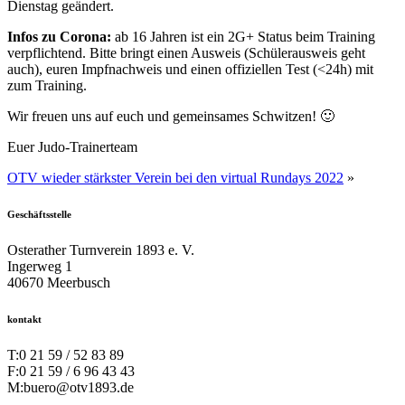
Dienstag geändert.
Infos zu Corona:
ab 16 Jahren ist ein 2G+ Status beim Training
verpflichtend. Bitte bringt einen Ausweis (Schülerausweis geht
auch), euren Impfnachweis und einen offiziellen Test (<24h) mit
zum Training.
Wir freuen uns auf euch und gemeinsames Schwitzen! 🙂
Euer Judo-Trainerteam
OTV wieder stärkster Verein bei den virtual Rundays 2022
»
Geschäftsstelle
Osterather Turnverein 1893 e. V.
Ingerweg 1
40670 Meerbusch
kontakt
T:
0 21 59 / 52 83 89
F:
0 21 59 / 6 96 43 43
M:
buero@otv1893.de