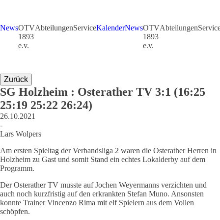
News
OTV
Abteilungen
Service
Kalender
News
OTV
Abteilungen
Servic
1893
1893
e.v.
e.v.
Zurück
SG Holzheim : Osterather TV 3:1 (16:25
25:19 25:22 26:24)
26.10.2021
-
Lars Wolpers
Am ersten Spieltag der Verbandsliga 2 waren die Osterather Herren in
Holzheim zu Gast und somit Stand ein echtes Lokalderby auf dem
Programm.
Der Osterather TV musste auf Jochen Weyermanns verzichten und
auch noch kurzfristig auf den erkrankten Stefan Muno. Ansonsten
konnte Trainer Vincenzo Rima mit elf Spielern aus dem Vollen
schöpfen.