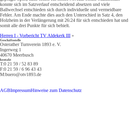
konnte sich im Satzverlauf entscheidend absetzen und viele
Ballwechsel entschieden sich durch individuelle und vermeidbare
Fehler. Am Ende machte dies auch den Unterschied in Satz 4, den
Holzheim in der Verlängerung mit 26:24 für sich entschieden hat und
somit alle drei Punkte für sich behielt.
Herren I - Vorbericht TV Aldekerk III
»
Geschäftsstelle
Osterather Turnverein 1893 e. V.
Ingerweg 1
40670 Meerbusch
kontakt
T:
0 21 59 / 52 83 89
F:
0 21 59 / 6 96 43 43
M:
buero@otv1893.de
AGB
Impressum
Hinweise zum Datenschutz