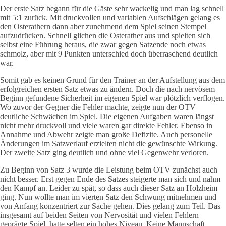
Der erste Satz begann für die Gäste sehr wackelig und man lag schnell
mit 5:1 zurück. Mit druckvollen und variablen Aufschlägen gelang es
den Osterathern dann aber zunehmend dem Spiel seinen Stempel
aufzudrücken. Schnell glichen die Osterather aus und spielten sich
selbst eine Führung heraus, die zwar gegen Satzende noch etwas
schmolz, aber mit 9 Punkten unterschied doch überraschend deutlich
war.
Somit gab es keinen Grund für den Trainer an der Aufstellung aus dem
erfolgreichen ersten Satz etwas zu ändern. Doch die nach nervösem
Beginn gefundene Sicherheit im eigenen Spiel war plötzlich verflogen.
Wo zuvor der Gegner die Fehler machte, zeigte nun der OTV
deutliche Schwächen im Spiel. Die eigenen Aufgaben waren längst
nicht mehr druckvoll und viele waren gar direkte Fehler. Ebenso in
Annahme und Abwehr zeigte man große Defizite. Auch personelle
Änderungen im Satzverlauf erzielten nicht die gewünschte Wirkung.
Der zweite Satz ging deutlich und ohne viel Gegenwehr verloren.
Zu Beginn von Satz 3 wurde die Leistung beim OTV zunächst auch
nicht besser. Erst gegen Ende des Satzes steigerte man sich und nahm
den Kampf an. Leider zu spät, so dass auch dieser Satz an Holzheim
ging. Nun wollte man im vierten Satz den Schwung mitnehmen und
von Anfang konzentriert zur Sache gehen. Dies gelang zum Teil. Das
insgesamt auf beiden Seiten von Nervosität und vielen Fehlern
geprägte Spiel, hatte selten ein hohes Niveau. Keine Mannschaft