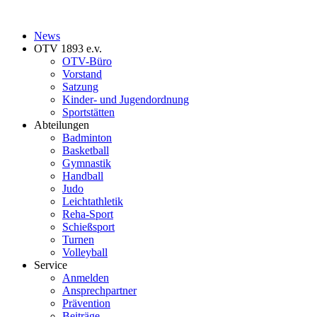
News
OTV 1893 e.v.
OTV-Büro
Vorstand
Satzung
Kinder- und Jugendordnung
Sportstätten
Abteilungen
Badminton
Basketball
Gymnastik
Handball
Judo
Leichtathletik
Reha-Sport
Schießsport
Turnen
Volleyball
Service
Anmelden
Ansprechpartner
Prävention
Beiträge