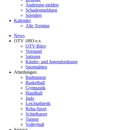
Änderung melden
Schadenmeldung
Spenden
Kalender
Alle Termine
News
OTV 1893 e.v.
OTV-Büro
Vorstand
Satzung
Kinder- und Jugendordnung
Sportstätten
Abteilungen
Badminton
Basketball
Gymnastik
Handball
Judo
Leichtathletik
Reha-Sport
Schießsport
Turnen
Volleyball
Service