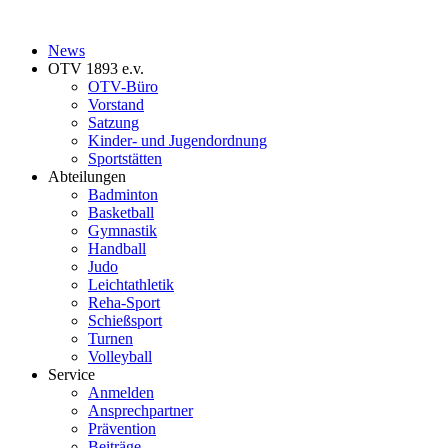
News
OTV 1893 e.v.
OTV-Büro
Vorstand
Satzung
Kinder- und Jugendordnung
Sportstätten
Abteilungen
Badminton
Basketball
Gymnastik
Handball
Judo
Leichtathletik
Reha-Sport
Schießsport
Turnen
Volleyball
Service
Anmelden
Ansprechpartner
Prävention
Beiträge