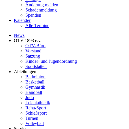
Änderung melden
Schadenmeldung
Spenden
Kalender
Alle Termine
News
OTV 1893 e.v.
OTV-Büro
Vorstand
Satzung
Kinder- und Jugendordnung
Sportstätten
Abteilungen
Badminton
Basketball
Gymnastik
Handball
Judo
Leichtathletik
Reha-Sport
Schießsport
Turnen
Volleyball
Service