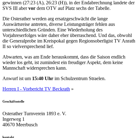
gewinnen (27:23 (A), 26:23 (H)), in der Endabrechnung landete der
SVS III aber
vor
dem OTV auf Platz sechs der Tabelle.
Die Osterather werden arg ersatzgeschwächt die lange
Auswärtsreise antreten, diverse Leistungsträger fehlen aus
unterschiedlichen Gründen. Eine Wiederholung des
Vorjahreserfolges wäre daher eher überraschend. Und das, obwohl
die Generalprobe im Kreispokal gegen Regionsoberligist TV Anrath
II so vielversprechend lief.
Abwarten, was am Ende herauskommt, dass die Saison endlich
wieder los geht, ist zumindest ein freudiger Aspekt, dem keine
Mannschaft widersprechen kann.
Anwurf ist um
15:40 Uhr
im Schulzentrum Straelen.
Herren I - Vorbericht TV Beckrath
»
Geschäftsstelle
Osterather Turnverein 1893 e. V.
Ingerweg 1
40670 Meerbusch
kontakt