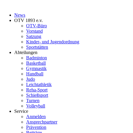
News
OTV 1893 e.v.
OTV-Büro
Vorstand
Satzung
Kinder- und Jugendordnung
Sportstätten
Abteilungen
Badminton
Basketball
Gymnastik
Handball
Judo
Leichtathletik
Reha-Sport
Schießsport
Turnen
Volleyball
Service
Anmelden
Ansprechpartner
Prävention
Beiträge