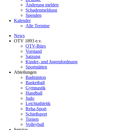
Änderung melden
Schadenmeldung
Spenden
Kalender
Alle Termine
News
OTV 1893 e.v.
OTV-Büro
Vorstand
Satzung
Kinder- und Jugendordnung
Sportstätten
Abteilungen
Badminton
Basketball
Gymnastik
Handball
Judo
Leichtathletik
Reha-Sport
Schießsport
Turnen
Volleyball
Service