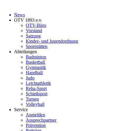
News
OTV 1893 e.v.
OTV-Büro
Vorstand
Satzung
Kinder- und Jugendordnung
Sportstätten
Abteilungen
Badminton
Basketball
Gymnastik
Handball
Judo
Leichtathletik
Reha-Sport
Schießsport
Turnen
Volleyball
Service
Anmelden
Ansprechpartner
Prävention
Beiträge