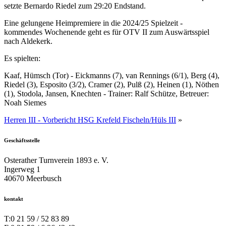
setzte Bernardo Riedel zum 29:20 Endstand.
Eine gelungene Heimpremiere in die 2024/25 Spielzeit -
kommendes Wochenende geht es für OTV II zum Auswärtsspiel
nach Aldekerk.
Es spielten:
Kaaf, Hümsch (Tor) - Eickmanns (7), van Rennings (6/1), Berg (4),
Riedel (3), Esposito (3/2), Cramer (2), Pulß (2), Heinen (1), Nöthen
(1), Stodola, Jansen, Knechten - Trainer: Ralf Schütze, Betreuer:
Noah Siemes
Herren III - Vorbericht HSG Krefeld Fischeln/Hüls III
»
Geschäftsstelle
Osterather Turnverein 1893 e. V.
Ingerweg 1
40670 Meerbusch
kontakt
T:
0 21 59 / 52 83 89