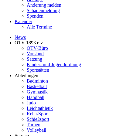
Änderung melden
Schadenmeldung
Spenden
Kalender
Alle Termine
News
OTV 1893 e.v.
OTV-Büro
Vorstand
Satzung
Kinder- und Jugendordnung
Sportstätten
Abteilungen
Badminton
Basketball
Gymnastik
Handball
Judo
Leichtathletik
Reha-Sport
Schießsport
Turnen
Volleyball
Service