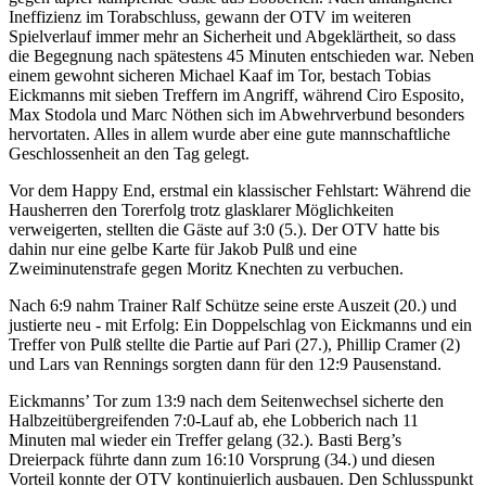
Ineffizienz im Torabschluss, gewann der OTV im weiteren
Spielverlauf immer mehr an Sicherheit und Abgeklärtheit, so dass
die Begegnung nach spätestens 45 Minuten entschieden war. Neben
einem gewohnt sicheren Michael Kaaf im Tor, bestach Tobias
Eickmanns mit sieben Treffern im Angriff, während Ciro Esposito,
Max Stodola und Marc Nöthen sich im Abwehrverbund besonders
hervortaten. Alles in allem wurde aber eine gute mannschaftliche
Geschlossenheit an den Tag gelegt.
Vor dem Happy End, erstmal ein klassischer Fehlstart: Während die
Hausherren den Torerfolg trotz glasklarer Möglichkeiten
verweigerten, stellten die Gäste auf 3:0 (5.). Der OTV hatte bis
dahin nur eine gelbe Karte für Jakob Pulß und eine
Zweiminutenstrafe gegen Moritz Knechten zu verbuchen.
Nach 6:9 nahm Trainer Ralf Schütze seine erste Auszeit (20.) und
justierte neu - mit Erfolg: Ein Doppelschlag von Eickmanns und ein
Treffer von Pulß stellte die Partie auf Pari (27.), Phillip Cramer (2)
und Lars van Rennings sorgten dann für den 12:9 Pausenstand.
Eickmanns’ Tor zum 13:9 nach dem Seitenwechsel sicherte den
Halbzeitübergreifenden 7:0-Lauf ab, ehe Lobberich nach 11
Minuten mal wieder ein Treffer gelang (32.). Basti Berg’s
Dreierpack führte dann zum 16:10 Vorsprung (34.) und diesen
Vorteil konnte der OTV kontinuierlich ausbauen. Den Schlusspunkt