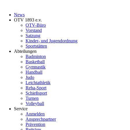
News
OTV 1893 e.v.
OTV-Büro
Vorstand
Satzung
Kinder- und Jugendordnung
Sportstätten
Abteilungen
Badminton
Basketball
Gymnastik
Handball
Judo
Leichtathletik
Reha-Sport
Schießsport
Turnen
Volleyball
Service
Anmelden
Ansprechpartner
Prävention
Beiträge