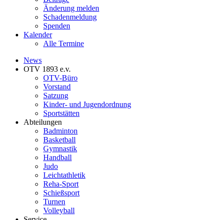
Änderung melden
Schadenmeldung
Spenden
Kalender
Alle Termine
News
OTV 1893 e.v.
OTV-Büro
Vorstand
Satzung
Kinder- und Jugendordnung
Sportstätten
Abteilungen
Badminton
Basketball
Gymnastik
Handball
Judo
Leichtathletik
Reha-Sport
Schießsport
Turnen
Volleyball
Service