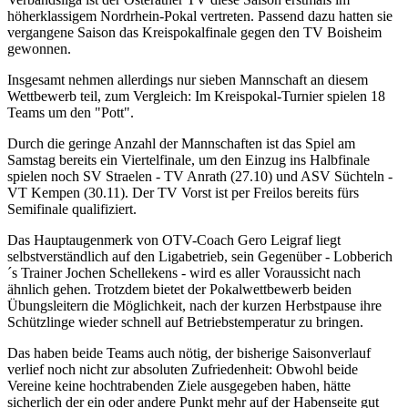
höherklassigem Nordrhein-Pokal vertreten. Passend dazu hatten sie
vergangene Saison das Kreispokalfinale gegen den TV Boisheim
gewonnen.
Insgesamt nehmen allerdings nur sieben Mannschaft an diesem
Wettbewerb teil, zum Vergleich: Im Kreispokal-Turnier spielen 18
Teams um den "Pott".
Durch die geringe Anzahl der Mannschaften ist das Spiel am
Samstag bereits ein Viertelfinale, um den Einzug ins Halbfinale
spielen noch SV Straelen - TV Anrath (27.10) und ASV Süchteln -
VT Kempen (30.11). Der TV Vorst ist per Freilos bereits fürs
Semifinale qualifiziert.
Das Hauptaugenmerk von OTV-Coach Gero Leigraf liegt
selbstverständlich auf den Ligabetrieb, sein Gegenüber - Lobberich
´s Trainer Jochen Schellekens - wird es aller Voraussicht nach
ähnlich gehen. Trotzdem bietet der Pokalwettbewerb beiden
Übungsleitern die Möglichkeit, nach der kurzen Herbstpause ihre
Schützlinge wieder schnell auf Betriebstemperatur zu bringen.
Das haben beide Teams auch nötig, der bisherige Saisonverlauf
verlief noch nicht zur absoluten Zufriedenheit: Obwohl beide
Vereine keine hochtrabenden Ziele ausgegeben haben, hätte
sicherlich der ein oder andere Punkt mehr auf der Habenseite gut