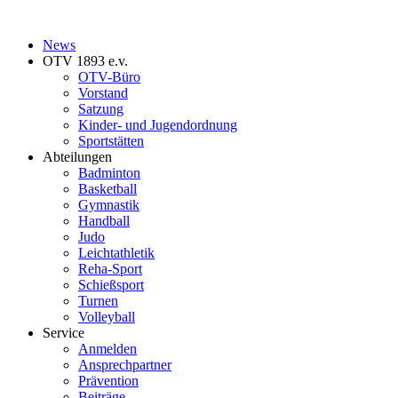
News
OTV 1893 e.v.
OTV-Büro
Vorstand
Satzung
Kinder- und Jugendordnung
Sportstätten
Abteilungen
Badminton
Basketball
Gymnastik
Handball
Judo
Leichtathletik
Reha-Sport
Schießsport
Turnen
Volleyball
Service
Anmelden
Ansprechpartner
Prävention
Beiträge