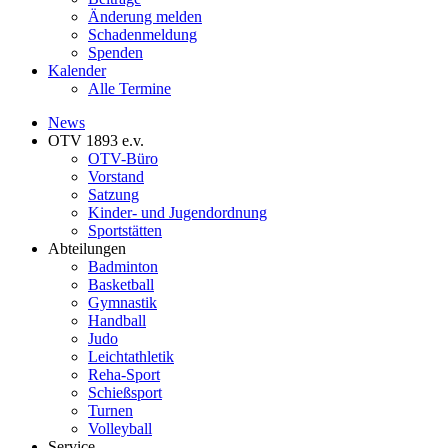
Änderung melden
Schadenmeldung
Spenden
Kalender
Alle Termine
News
OTV 1893 e.v.
OTV-Büro
Vorstand
Satzung
Kinder- und Jugendordnung
Sportstätten
Abteilungen
Badminton
Basketball
Gymnastik
Handball
Judo
Leichtathletik
Reha-Sport
Schießsport
Turnen
Volleyball
Service