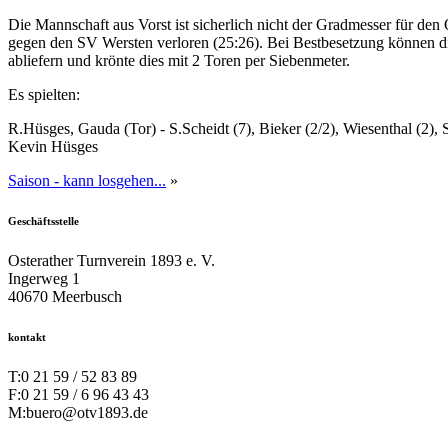
Die Mannschaft aus Vorst ist sicherlich nicht der Gradmesser für de
gegen den SV Wersten verloren (25:26). Bei Bestbesetzung können d
abliefern und krönte dies mit 2 Toren per Siebenmeter.
Es spielten:
R.Hüsges, Gauda (Tor) - S.Scheidt (7), Bieker (2/2), Wiesenthal (2)
Kevin Hüsges
Saison - kann losgehen...
»
Geschäftsstelle
Osterather Turnverein 1893 e. V.
Ingerweg 1
40670 Meerbusch
kontakt
T:
0 21 59 / 52 83 89
F:
0 21 59 / 6 96 43 43
M:
buero@otv1893.de