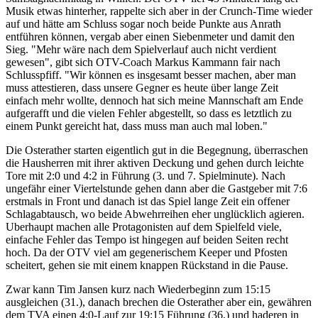
Musik etwas hinterher, rappelte sich aber in der Crunch-Time wieder
auf und hätte am Schluss sogar noch beide Punkte aus Anrath
entführen können, vergab aber einen Siebenmeter und damit den
Sieg. "Mehr wäre nach dem Spielverlauf auch nicht verdient
gewesen", gibt sich OTV-Coach Markus Kammann fair nach
Schlusspfiff. "Wir können es insgesamt besser machen, aber man
muss attestieren, dass unsere Gegner es heute über lange Zeit
einfach mehr wollte, dennoch hat sich meine Mannschaft am Ende
aufgerafft und die vielen Fehler abgestellt, so dass es letztlich zu
einem Punkt gereicht hat, dass muss man auch mal loben."
Die Osterather starten eigentlich gut in die Begegnung, überraschen
die Hausherren mit ihrer aktiven Deckung und gehen durch leichte
Tore mit 2:0 und 4:2 in Führung (3. und 7. Spielminute). Nach
ungefähr einer Viertelstunde gehen dann aber die Gastgeber mit 7:6
erstmals in Front und danach ist das Spiel lange Zeit ein offener
Schlagabtausch, wo beide Abwehrreihen eher unglücklich agieren.
Uberhaupt machen alle Protagonisten auf dem Spielfeld viele,
einfache Fehler das Tempo ist hingegen auf beiden Seiten recht
hoch. Da der OTV viel am gegenerischem Keeper und Pfosten
scheitert, gehen sie mit einem knappen Rückstand in die Pause.
Zwar kann Tim Jansen kurz nach Wiederbeginn zum 15:15
ausgleichen (31.), danach brechen die Osterather aber ein, gewähren
dem TVA einen 4:0-Lauf zur 19:15 Führung (36.) und haderen in