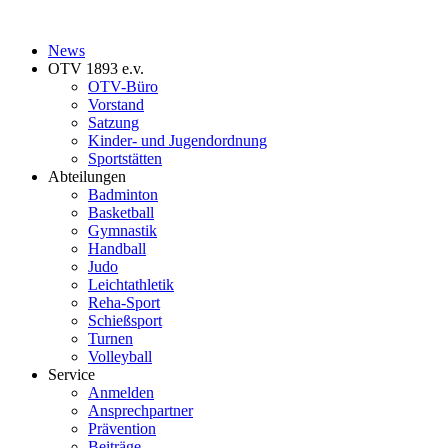
News
OTV 1893 e.v.
OTV-Büro
Vorstand
Satzung
Kinder- und Jugendordnung
Sportstätten
Abteilungen
Badminton
Basketball
Gymnastik
Handball
Judo
Leichtathletik
Reha-Sport
Schießsport
Turnen
Volleyball
Service
Anmelden
Ansprechpartner
Prävention
Beiträge