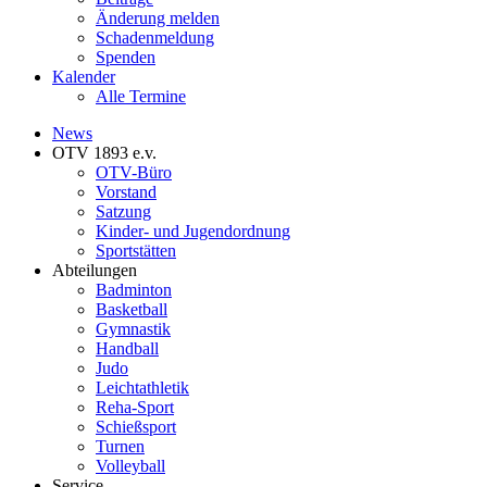
Änderung melden
Schadenmeldung
Spenden
Kalender
Alle Termine
News
OTV 1893 e.v.
OTV-Büro
Vorstand
Satzung
Kinder- und Jugendordnung
Sportstätten
Abteilungen
Badminton
Basketball
Gymnastik
Handball
Judo
Leichtathletik
Reha-Sport
Schießsport
Turnen
Volleyball
Service