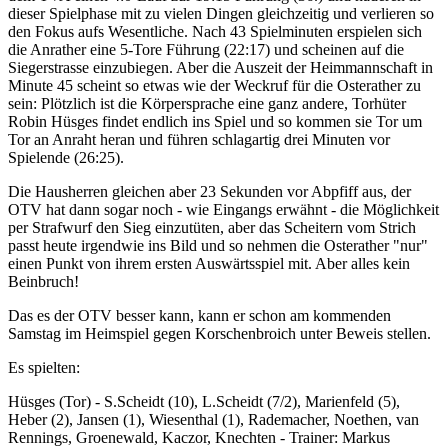
dieser Spielphase mit zu vielen Dingen gleichzeitig und verlieren so
den Fokus aufs Wesentliche. Nach 43 Spielminuten erspielen sich
die Anrather eine 5-Tore Führung (22:17) und scheinen auf die
Siegerstrasse einzubiegen. Aber die Auszeit der Heimmannschaft in
Minute 45 scheint so etwas wie der Weckruf für die Osterather zu
sein: Plötzlich ist die Körpersprache eine ganz andere, Torhüter
Robin Hüsges findet endlich ins Spiel und so kommen sie Tor um
Tor an Anraht heran und führen schlagartig drei Minuten vor
Spielende (26:25).
Die Hausherren gleichen aber 23 Sekunden vor Abpfiff aus, der
OTV hat dann sogar noch - wie Eingangs erwähnt - die Möglichkeit
per Strafwurf den Sieg einzutüten, aber das Scheitern vom Strich
passt heute irgendwie ins Bild und so nehmen die Osterather "nur"
einen Punkt von ihrem ersten Auswärtsspiel mit. Aber alles kein
Beinbruch!
Das es der OTV besser kann, kann er schon am kommenden
Samstag im Heimspiel gegen Korschenbroich unter Beweis stellen.
Es spielten:
Hüsges (Tor) - S.Scheidt (10), L.Scheidt (7/2), Marienfeld (5),
Heber (2), Jansen (1), Wiesenthal (1), Rademacher, Noethen, van
Rennings, Groenewald, Kaczor, Knechten - Trainer: Markus