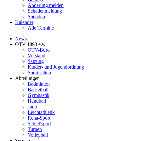
Änderung melden
Schadenmeldung
Spenden
Kalender
Alle Termine
News
OTV 1893 e.v.
OTV-Büro
Vorstand
Satzung
Kinder- und Jugendordnung
Sportstätten
Abteilungen
Badminton
Basketball
Gymnastik
Handball
Judo
Leichtathletik
Reha-Sport
Schießsport
Turnen
Volleyball
Service