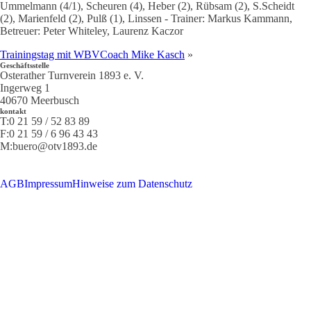
Ummelmann (4/1), Scheuren (4), Heber (2), Rübsam (2), S.Scheidt
(2), Marienfeld (2), Pulß (1), Linssen - Trainer: Markus Kammann,
Betreuer: Peter Whiteley, Laurenz Kaczor
Trainingstag mit WBVCoach Mike Kasch
»
Geschäftsstelle
Osterather Turnverein 1893 e. V.
Ingerweg 1
40670 Meerbusch
kontakt
T:
0 21 59 / 52 83 89
F:
0 21 59 / 6 96 43 43
M:
buero@otv1893.de
AGB
Impressum
Hinweise zum Datenschutz