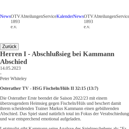
News
OTV
Abteilungen
Service
Kalender
News
OTV
Abteilungen
Servic
1893
1893
e.v.
e.v.
Zurück
Herren I - Abschlußsieg bei Kammann
Abschied
14.05.2023
-
Peter Whiteley
Osterather TV - HSG Fischeln/Hüls II 32:15 (13:7)
Die Osterather Erste beendet die Saison 2022/23 mit einem
überzeugendem Heimsieg gegen Fischeln/Hüls und beschert damit
ihrem scheidenden Trainer Markus Kammann einen gebührenden
Abschied. Das Spiel stand natürlich total im Fokus der Verabschiedung
und war entsprechend emotional aufgeladen.
Letztmalig gibt Kammann seine Analyse des Spielgeschehens ab: "Es