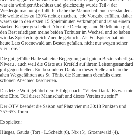
war ein würdiger Abschluss und gleichzeitig wurde Teil 4 der
Wiedergutmachung erfüllt. Ich habe die Mannschaft auch verstanden:
Sie wollte alles zu 120% richtig machen, jede Vorgabe erfüllen, daher
waren sie in den ersten 15 Spielminuten verkrampft und ist an einem
starken Keeper gescheitert. Aber die Deckung stand 60 Minuten gut,
den Rest erledigten meine beiden Torhüter im Wechsel und so haben
wir das Spiel erfolgreich Zuende gebracht. Als Feldspieler hat mir
heute Lars Groenewald am Besten gefallen, nicht nur wegen seiner
vier Tore."
Die gut gefüllte Halle sah eine Begegnung auf gutem Bezirksoberliga-
Niveau , auch weil die Gäste aus Krefeld auf ihrem Leistungsstandard
gut gegen hielten. Ein besonderer Dank an dieser Stelle auch an die
alten Weggefährten aus St. Tönis, die Kammann ebenfalls einen
schönen Abschied bescherten.
Das letzte Wort gebührt dem Erfolgscoach: "Vielen Dank! Es war mir
eine Ehre, Teil dieser Mannschaft und dieses Vereins zu sein!"
Der OTV beendet die Saison auf Platz vier mit 30:18 Punkten und
757:653 Toren.
Es spielten:
Hüsges, Gauda (Tor) - L.Scheidt (6), Nix (5), Groenewald (4),