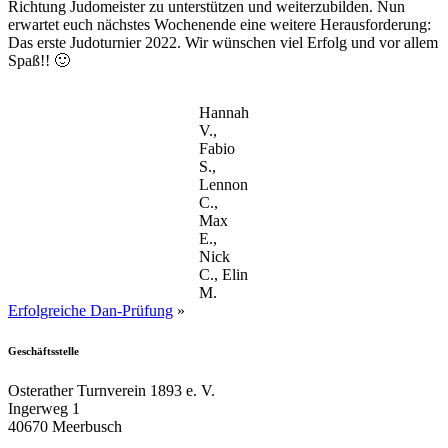
Richtung Judomeister zu unterstützen und weiterzubilden. Nun
erwartet euch nächstes Wochenende eine weitere Herausforderung:
Das erste Judoturnier 2022. Wir wünschen viel Erfolg und vor allem
Spaß!! 🙂
Hannah
V.,
Fabio
S.,
Lennon
C.,
Max
E.,
Nick
C., Elin
M.
Erfolgreiche Dan-Prüfung
»
Geschäftsstelle
Osterather Turnverein 1893 e. V.
Ingerweg 1
40670 Meerbusch