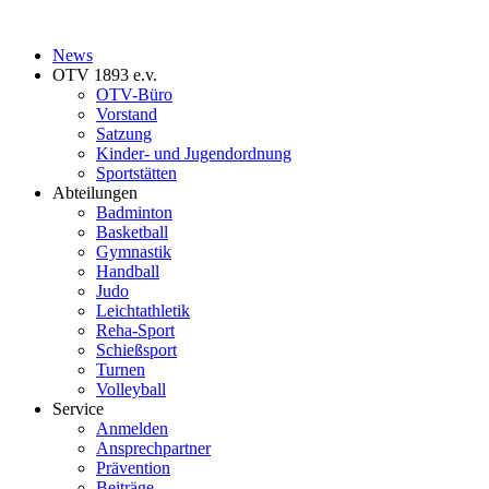
News
OTV 1893 e.v.
OTV-Büro
Vorstand
Satzung
Kinder- und Jugendordnung
Sportstätten
Abteilungen
Badminton
Basketball
Gymnastik
Handball
Judo
Leichtathletik
Reha-Sport
Schießsport
Turnen
Volleyball
Service
Anmelden
Ansprechpartner
Prävention
Beiträge