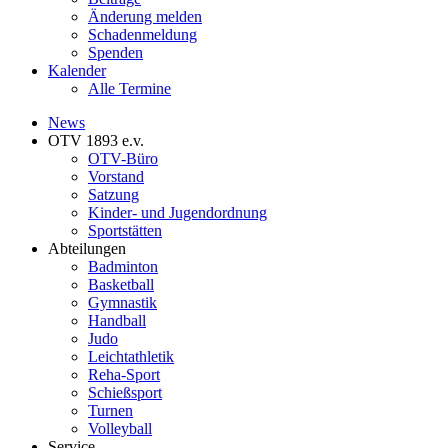
Änderung melden
Schadenmeldung
Spenden
Kalender
Alle Termine
News
OTV 1893 e.v.
OTV-Büro
Vorstand
Satzung
Kinder- und Jugendordnung
Sportstätten
Abteilungen
Badminton
Basketball
Gymnastik
Handball
Judo
Leichtathletik
Reha-Sport
Schießsport
Turnen
Volleyball
Service