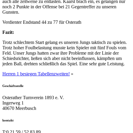
auch alle zeitweise zu entlasten. Kaarst brach ein, es gelangen nur
noch 2 Punkte in der Offense bei 21 Gegentreffer zu unseren
Gunsten.
Verdienter Endstand 44 zu 77 für Osterath
Fazit:
Trotz schlechtem Start gelang es unseren Jungs taktisch zu spielen.
Trotz hoher Foulbelastung musste kein Spieler mit fünf Fouls vom
Feld. Unser Jungs hatten zwar ihre Probleme mit der Linie der
Schiedsrichter, ließen sich aber nicht beeinflussen, kämpften um
jeden Ball, drehten schließlich das Spiel. Eine sehr gute Leistung.
Herren 1 besiegen Tabellenzweiten!
»
Geschäftsstelle
Osterather Turnverein 1893 e. V.
Ingerweg 1
40670 Meerbusch
kontakt
T:
0 21 59 / 52 83 89