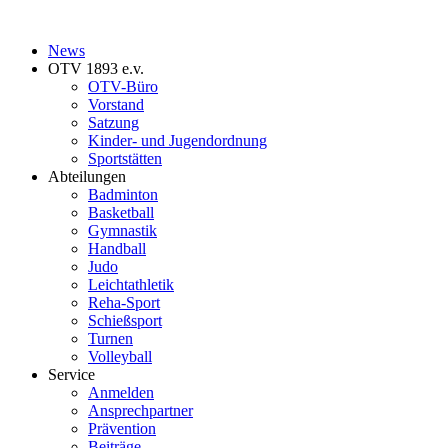
News
OTV 1893 e.v.
OTV-Büro
Vorstand
Satzung
Kinder- und Jugendordnung
Sportstätten
Abteilungen
Badminton
Basketball
Gymnastik
Handball
Judo
Leichtathletik
Reha-Sport
Schießsport
Turnen
Volleyball
Service
Anmelden
Ansprechpartner
Prävention
Beiträge