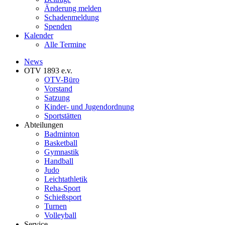
Änderung melden
Schadenmeldung
Spenden
Kalender
Alle Termine
News
OTV 1893 e.v.
OTV-Büro
Vorstand
Satzung
Kinder- und Jugendordnung
Sportstätten
Abteilungen
Badminton
Basketball
Gymnastik
Handball
Judo
Leichtathletik
Reha-Sport
Schießsport
Turnen
Volleyball
Service