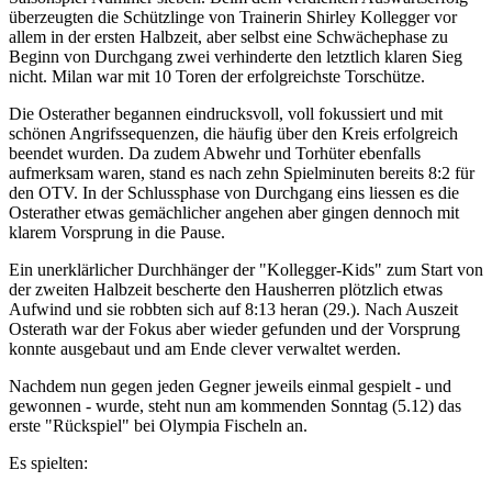
überzeugten die Schützlinge von Trainerin Shirley Kollegger vor
allem in der ersten Halbzeit, aber selbst eine Schwächephase zu
Beginn von Durchgang zwei verhinderte den letztlich klaren Sieg
nicht. Milan war mit 10 Toren der erfolgreichste Torschütze.
Die Osterather begannen eindrucksvoll, voll fokussiert und mit
schönen Angrifssequenzen, die häufig über den Kreis erfolgreich
beendet wurden. Da zudem Abwehr und Torhüter ebenfalls
aufmerksam waren, stand es nach zehn Spielminuten bereits 8:2 für
den OTV. In der Schlussphase von Durchgang eins liessen es die
Osterather etwas gemächlicher angehen aber gingen dennoch mit
klarem Vorsprung in die Pause.
Ein unerklärlicher Durchhänger der "Kollegger-Kids" zum Start von
der zweiten Halbzeit bescherte den Hausherren plötzlich etwas
Aufwind und sie robbten sich auf 8:13 heran (29.). Nach Auszeit
Osterath war der Fokus aber wieder gefunden und der Vorsprung
konnte ausgebaut und am Ende clever verwaltet werden.
Nachdem nun gegen jeden Gegner jeweils einmal gespielt - und
gewonnen - wurde, steht nun am kommenden Sonntag (5.12) das
erste "Rückspiel" bei Olympia Fischeln an.
Es spielten: