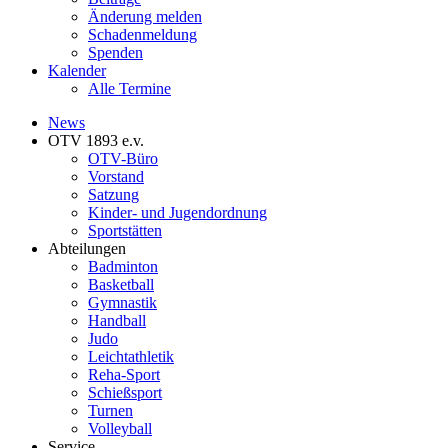
Änderung melden
Schadenmeldung
Spenden
Kalender
Alle Termine
News
OTV 1893 e.v.
OTV-Büro
Vorstand
Satzung
Kinder- und Jugendordnung
Sportstätten
Abteilungen
Badminton
Basketball
Gymnastik
Handball
Judo
Leichtathletik
Reha-Sport
Schießsport
Turnen
Volleyball
Service