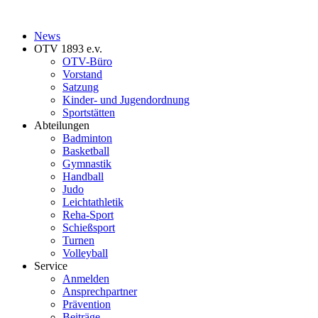
News
OTV 1893 e.v.
OTV-Büro
Vorstand
Satzung
Kinder- und Jugendordnung
Sportstätten
Abteilungen
Badminton
Basketball
Gymnastik
Handball
Judo
Leichtathletik
Reha-Sport
Schießsport
Turnen
Volleyball
Service
Anmelden
Ansprechpartner
Prävention
Beiträge