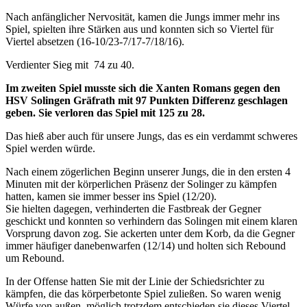
Nach anfänglicher Nervosität, kamen die Jungs immer mehr ins
Spiel, spielten ihre Stärken aus und konnten sich so Viertel für
Viertel absetzen (16-10/23-7/17-7/18/16).
Verdienter Sieg mit 74 zu 40.
Im zweiten Spiel musste sich die Xanten Romans gegen den
HSV Solingen Gräfrath mit 97 Punkten Differenz geschlagen
geben. Sie verloren das Spiel mit 125 zu 28.
Das hieß aber auch für unsere Jungs, das es ein verdammt schweres
Spiel werden würde.
Nach einem zögerlichen Beginn unserer Jungs, die in den ersten 4
Minuten mit der körperlichen Präsenz der Solinger zu kämpfen
hatten, kamen sie immer besser ins Spiel (12/20).
Sie hielten dagegen, verhinderten die Fastbreak der Gegner
geschickt und konnten so verhindern das Solingen mit einem klaren
Vorsprung davon zog. Sie ackerten unter dem Korb, da die Gegner
immer häufiger danebenwarfen (12/14) und holten sich Rebound
um Rebound.
In der Offense hatten Sie mit der Linie der Schiedsrichter zu
kämpfen, die das körperbetonte Spiel zuließen. So waren wenig
Würfe von außen, möglich trotzdem entschieden sie dieses Viertel