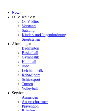
News
OTV 1893 e.v.
OTV-Büro
Vorstand
Satzung
Kinder- und Jugendordnung
Sportstätten
Abteilungen
Badminton
Basketball
Gymnastik
Handball
Judo
Leichtathletik
Reha-Sport
Schießsport
Turnen
Volleyball
Service
Anmelden
Ansprechpartner
Prävention
Beiträge