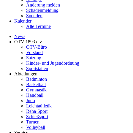
Änderung melden
Schadenmeldung
Spenden
Kalender
Alle Termine
News
OTV 1893 e.v.
OTV-Büro
Vorstand
Satzung
Kinder- und Jugendordnung
Sportstätten
Abteilungen
Badminton
Basketball
Gymnastik
Handball
Judo
Leichtathletik
Reha-Sport
Schießsport
Turnen
Volleyball
Service