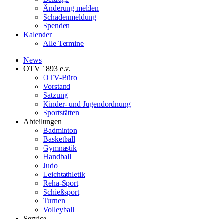
Änderung melden
Schadenmeldung
Spenden
Kalender
Alle Termine
News
OTV 1893 e.v.
OTV-Büro
Vorstand
Satzung
Kinder- und Jugendordnung
Sportstätten
Abteilungen
Badminton
Basketball
Gymnastik
Handball
Judo
Leichtathletik
Reha-Sport
Schießsport
Turnen
Volleyball
Service