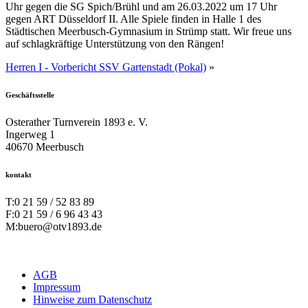
Uhr gegen die SG Spich/Brühl und am 26.03.2022 um 17 Uhr
gegen ART Düsseldorf II. Alle Spiele finden in Halle 1 des
Städtischen Meerbusch-Gymnasium in Strümp statt. Wir freue uns
auf schlagkräftige Unterstützung von den Rängen!
Herren I - Vorbericht SSV Gartenstadt (Pokal)
»
Geschäftsstelle
Osterather Turnverein 1893 e. V.
Ingerweg 1
40670 Meerbusch
kontakt
T:
0 21 59 / 52 83 89
F:
0 21 59 / 6 96 43 43
M:
buero@otv1893.de
AGB
Impressum
Hinweise zum Datenschutz