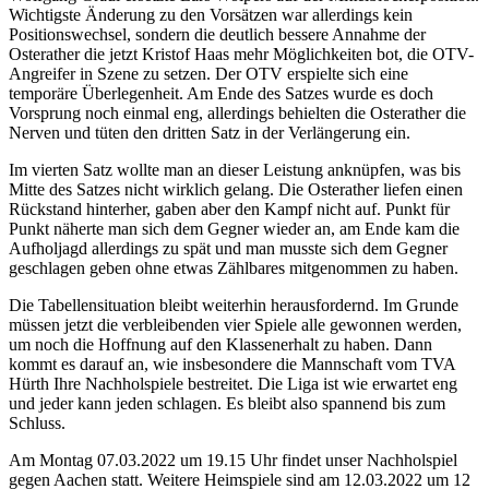
Wichtigste Änderung zu den Vorsätzen war allerdings kein
Positionswechsel, sondern die deutlich bessere Annahme der
Osterather die jetzt Kristof Haas mehr Möglichkeiten bot, die OTV-
Angreifer in Szene zu setzen. Der OTV erspielte sich eine
temporäre Überlegenheit. Am Ende des Satzes wurde es doch
Vorsprung noch einmal eng, allerdings behielten die Osterather die
Nerven und tüten den dritten Satz in der Verlängerung ein.
Im vierten Satz wollte man an dieser Leistung anknüpfen, was bis
Mitte des Satzes nicht wirklich gelang. Die Osterather liefen einen
Rückstand hinterher, gaben aber den Kampf nicht auf. Punkt für
Punkt näherte man sich dem Gegner wieder an, am Ende kam die
Aufholjagd allerdings zu spät und man musste sich dem Gegner
geschlagen geben ohne etwas Zählbares mitgenommen zu haben.
Die Tabellensituation bleibt weiterhin herausfordernd. Im Grunde
müssen jetzt die verbleibenden vier Spiele alle gewonnen werden,
um noch die Hoffnung auf den Klassenerhalt zu haben. Dann
kommt es darauf an, wie insbesondere die Mannschaft vom TVA
Hürth Ihre Nachholspiele bestreitet. Die Liga ist wie erwartet eng
und jeder kann jeden schlagen. Es bleibt also spannend bis zum
Schluss.
Am Montag 07.03.2022 um 19.15 Uhr findet unser Nachholspiel
gegen Aachen statt. Weitere Heimspiele sind am 12.03.2022 um 12