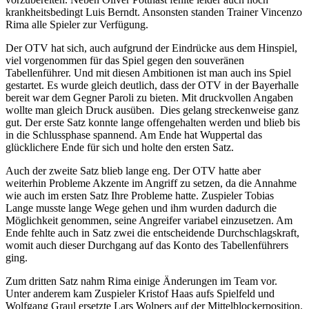
krankheitsbedingt Luis Berndt. Ansonsten standen Trainer Vincenzo
Rima alle Spieler zur Verfügung.
Der OTV hat sich, auch aufgrund der Eindrücke aus dem Hinspiel,
viel vorgenommen für das Spiel gegen den souveränen
Tabellenführer. Und mit diesen Ambitionen ist man auch ins Spiel
gestartet. Es wurde gleich deutlich, dass der OTV in der Bayerhalle
bereit war dem Gegner Paroli zu bieten. Mit druckvollen Angaben
wollte man gleich Druck ausüben. Dies gelang streckenweise ganz
gut. Der erste Satz konnte lange offengehalten werden und blieb bis
in die Schlussphase spannend. Am Ende hat Wuppertal das
glücklichere Ende für sich und holte den ersten Satz.
Auch der zweite Satz blieb lange eng. Der OTV hatte aber
weiterhin Probleme Akzente im Angriff zu setzen, da die Annahme
wie auch im ersten Satz Ihre Probleme hatte. Zuspieler Tobias
Lange musste lange Wege gehen und ihm wurden dadurch die
Möglichkeit genommen, seine Angreifer variabel einzusetzen. Am
Ende fehlte auch in Satz zwei die entscheidende Durchschlagskraft,
womit auch dieser Durchgang auf das Konto des Tabellenführers
ging.
Zum dritten Satz nahm Rima einige Änderungen im Team vor.
Unter anderem kam Zuspieler Kristof Haas aufs Spielfeld und
Wolfgang Graul ersetzte Lars Wolpers auf der Mittelblockerposition.