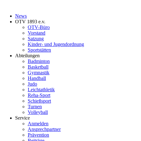
News
OTV 1893 e.v.
OTV-Büro
Vorstand
Satzung
Kinder- und Jugendordnung
Sportstätten
Abteilungen
Badminton
Basketball
Gymnastik
Handball
Judo
Leichtathletik
Reha-Sport
Schießsport
Turnen
Volleyball
Service
Anmelden
Ansprechpartner
Prävention
Beiträge