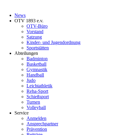
News
OTV 1893 e.v.
OTV-Büro
Vorstand
Satzung
Kinder- und Jugendordnung
Sportstätten
Abteilungen
Badminton
Basketball
Gymnastik
Handball
Judo
Leichtathletik
Reha-Sport
Schießsport
Turnen
Volleyball
Service
Anmelden
Ansprechpartner
Prävention
Beiträge