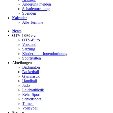
Änderung melden
Schadenmeldung
Spenden
Kalender
Alle Termine
News
OTV 1893 e.v.
OTV-Büro
Vorstand
Satzung
Kinder- und Jugendordnung
Sportstätten
Abteilungen
Badminton
Basketball
Gymnastik
Handball
Judo
Leichtathletik
Reha-Sport
Schießsport
Turnen
Volleyball
Service