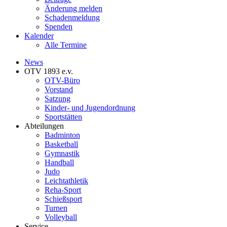
Änderung melden
Schadenmeldung
Spenden
Kalender
Alle Termine
News
OTV 1893 e.v.
OTV-Büro
Vorstand
Satzung
Kinder- und Jugendordnung
Sportstätten
Abteilungen
Badminton
Basketball
Gymnastik
Handball
Judo
Leichtathletik
Reha-Sport
Schießsport
Turnen
Volleyball
Service