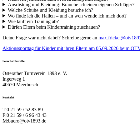
Ausrüstung und Kleidung: Brauche ich einen eigenen Schläger?
Welche Schuhe und Kleidung brauche ich?
Wo finde ich die Hallen – und an wen wende ich mich dort?
Wie läuft ein Training ab?
Dürfen Eltern beim Kindertraining zuschauen?
Deine Frage war nicht dabei? Schreibe gerne an
max.frickel@otv189
Aktionssporttag für Kinder mit ihren Eltern am 05.09.2026 beim OT
Geschäftsstelle
Osterather Turnverein 1893 e. V.
Ingerweg 1
40670 Meerbusch
kontakt
T:
0 21 59 / 52 83 89
F:
0 21 59 / 6 96 43 43
M:
buero@otv1893.de