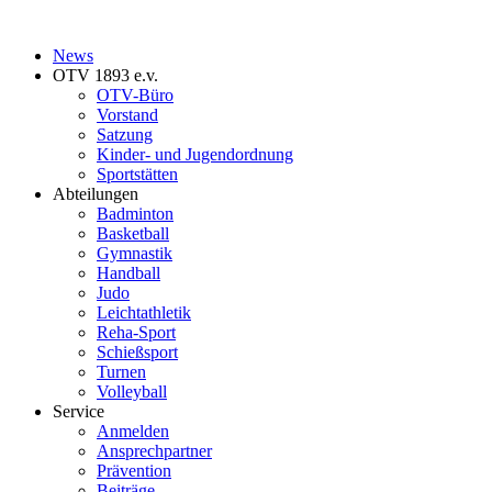
News
OTV 1893 e.v.
OTV-Büro
Vorstand
Satzung
Kinder- und Jugendordnung
Sportstätten
Abteilungen
Badminton
Basketball
Gymnastik
Handball
Judo
Leichtathletik
Reha-Sport
Schießsport
Turnen
Volleyball
Service
Anmelden
Ansprechpartner
Prävention
Beiträge